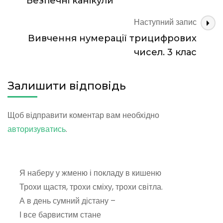
Безпечні канікули
запису
році!
Наступний запис
Вивчення нумерації трицифрових
чисел. 3 клас
Залишити відповідь
Щоб відправити коментар вам необхідно
авторизуватись
.
Я наберу у жменю і покладу в кишеню
Трохи щастя, трохи сміху, трохи світла.
А в день сумний дістану –
І все барвистим стане