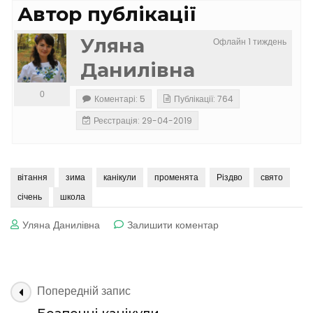
Автор публікації
Уляна
Офлайн 1 тиждень
Данилівна
0
Коментарі: 5
Публікації: 764
Реєстрація: 29-04-2019
вітання
зима
канікули
променята
Різдво
свято
січень
школа
до
Уляна Данилівна
Залишити коментар
Веселих
свят
та
щастя
Навігація
Попередній запис
в
по
Новому