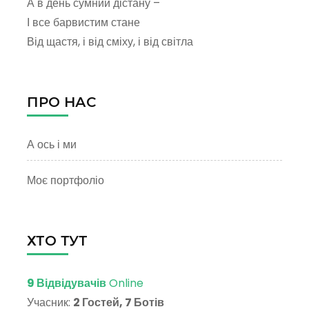
А в день сумний дістану –
І все барвистим стане
Від щастя, і від сміху, і від світла
ПРО НАС
А ось і ми
Моє портфоліо
ХТО ТУТ
9 Відвідувачів
Online
Учасник:
2 Гостей, 7 Ботів