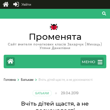
Увійти
Перейти
до
вмісту
(натисніть
Променята
Enter)
Сайт вчителя початкових класів Захарчук (Михаць)
Уляни Данилівни
МЕНЮ
>
>
Головна
Батькам
Вчіть дітей щастя, а не досконалості
29.04.2019
БАТЬКАМ
Вчіть дітей щастя, а не