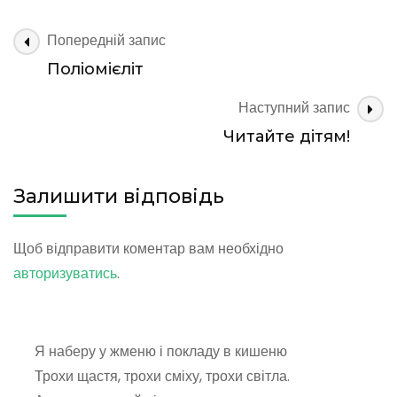
щастя,
а
Навігація
Попередній запис
не
по
досконалості
Поліомієліт
запису
Наступний запис
Читайте дітям!
Залишити відповідь
Щоб відправити коментар вам необхідно
авторизуватись
.
Я наберу у жменю і покладу в кишеню
Трохи щастя, трохи сміху, трохи світла.