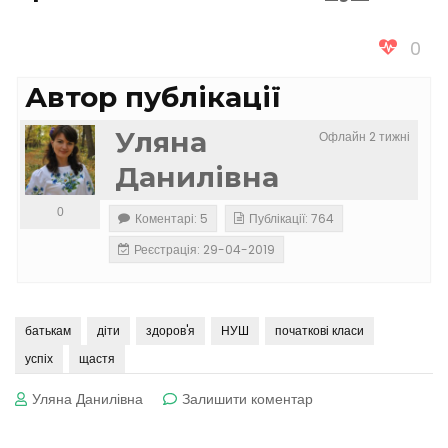
0
Автор публікації
Уляна
Офлайн 2 тижні
Данилівна
0
Коментарі: 5
Публікації: 764
Реєстрація: 29-04-2019
батькам
діти
здоров'я
НУШ
початкові класи
успіх
щастя
до
Уляна Данилівна
Залишити коментар
Вчіть
дітей