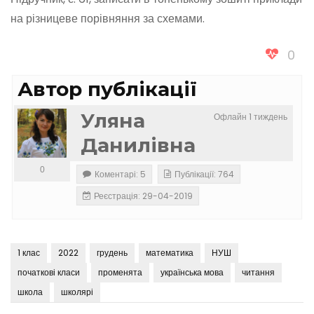
на різницеве порівняння за схемами.
0
Автор публікації
Уляна
Офлайн 1 тиждень
Данилівна
0
Коментарі: 5
Публікації: 764
Реєстрація: 29-04-2019
1 клас
2022
грудень
математика
НУШ
початкові класи
променята
українська мова
читання
школа
школярі