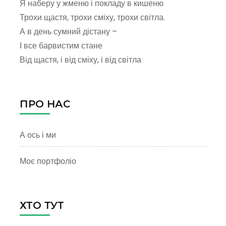
Я наберу у жменю і покладу в кишеню
Трохи щастя, трохи сміху, трохи світла.
А в день сумний дістану –
І все барвистим стане
Від щастя, і від сміху, і від світла
ПРО НАС
А ось і ми
Моє портфоліо
ХТО ТУТ