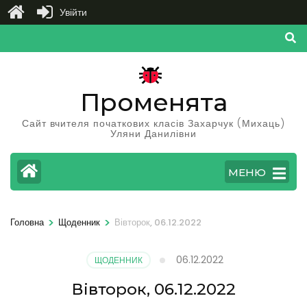
Увійти
Перейти
до
вмісту
(натисніть
Променята
Enter)
Сайт вчителя початкових класів Захарчук (Михаць)
Уляни Данилівни
МЕНЮ
>
>
Головна
Щоденник
Вівторок, 06.12.2022
06.12.2022
ЩОДЕННИК
Вівторок, 06.12.2022