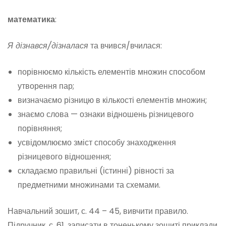
математика
:
Я дізнався/дізналася
та вчився/вчилася:
порівнюємо кількість елементів множин способом
утворення пар;
визначаємо різницю в кількості елементів множин;
знаємо слова — ознаки відношень різницевого
порівняння;
усвідомлюємо зміст способу знаходження
різницевого відношення;
складаємо правильні (істинні) рівності за
предметними множинами та схемами.
Навчальний зошит, с. 44 – 45, вивчити правило.
Підручник, с. 61, записати в тоненькому зошиті приклади