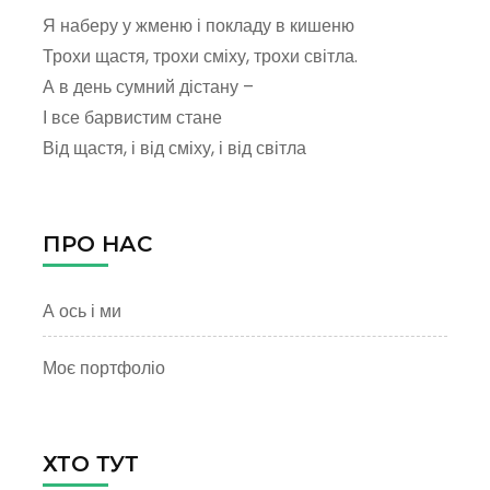
Я наберу у жменю і покладу в кишеню
Трохи щастя, трохи сміху, трохи світла.
А в день сумний дістану –
І все барвистим стане
Від щастя, і від сміху, і від світла
ПРО НАС
А ось і ми
Моє портфоліо
ХТО ТУТ