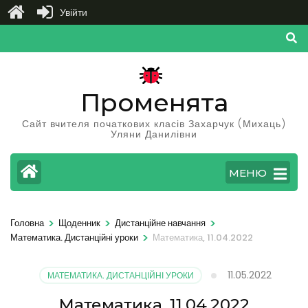
Увійти
Перейти
до
вмісту
(натисніть
Променята
Enter)
Сайт вчителя початкових класів Захарчук (Михаць)
Уляни Данилівни
МЕНЮ
>
>
>
Головна
Щоденник
Дистанційне навчання
>
Математика. Дистанційні уроки
Математика, 11.04.2022
11.05.2022
МАТЕМАТИКА. ДИСТАНЦІЙНІ УРОКИ
Математика, 11.04.2022