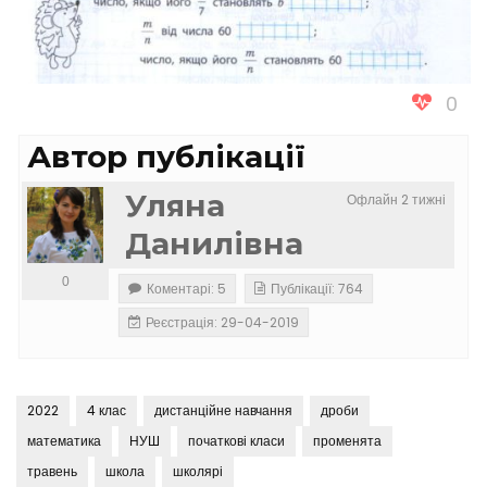
0
Автор публікації
Уляна
Офлайн 2 тижні
Данилівна
0
Коментарі: 5
Публікації: 764
Реєстрація: 29-04-2019
2022
4 клас
дистанційне навчання
дроби
математика
НУШ
початкові класи
променята
травень
школа
школярі