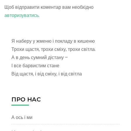
Щоб відправити коментар вам необхідно
авторизуватись
.
Я наберу у жменю і покладу в кишеню
Трохи щастя, трохи сміху, трохи світла.
А в день сумний дістану –
І все барвистим стане
Від щастя, і від сміху, і від світла
ПРО НАС
А ось і ми