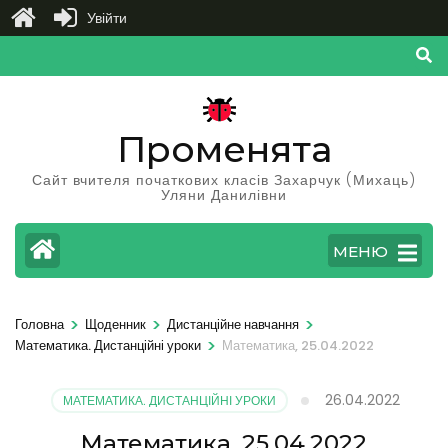
Увійти
Перейти
до
вмісту
(натисніть
Променята
Enter)
Сайт вчителя початкових класів Захарчук (Михаць)
Уляни Данилівни
МЕНЮ
>
>
>
Головна
Щоденник
Дистанційне навчання
>
Математика. Дистанційні уроки
Математика, 25.04.2022
26.04.2022
МАТЕМАТИКА. ДИСТАНЦІЙНІ УРОКИ
Математика, 25.04.2022