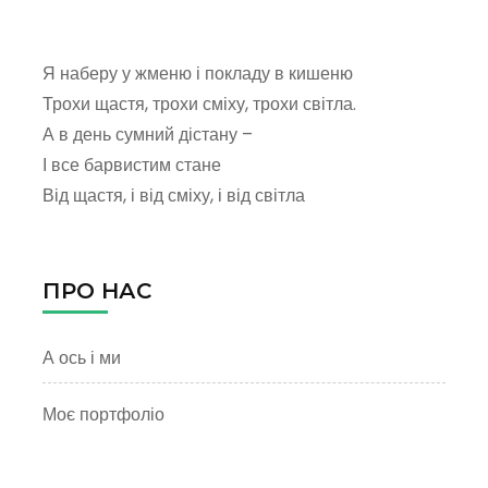
Я наберу у жменю і покладу в кишеню
Трохи щастя, трохи сміху, трохи світла.
А в день сумний дістану –
І все барвистим стане
Від щастя, і від сміху, і від світла
ПРО НАС
А ось і ми
Моє портфоліо