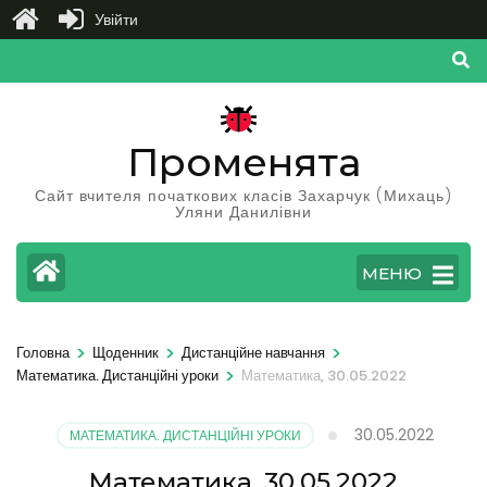
Увійти
Перейти
до
вмісту
(натисніть
Променята
Enter)
Сайт вчителя початкових класів Захарчук (Михаць)
Уляни Данилівни
МЕНЮ
>
>
>
Головна
Щоденник
Дистанційне навчання
>
Математика. Дистанційні уроки
Математика, 30.05.2022
30.05.2022
МАТЕМАТИКА. ДИСТАНЦІЙНІ УРОКИ
Математика, 30.05.2022