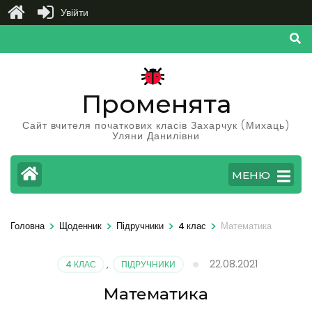
Увійти
Перейти
до
вмісту
(натисніть
Променята
Enter)
Сайт вчителя початкових класів Захарчук (Михаць)
Уляни Данилівни
МЕНЮ
>
>
>
>
Головна
Щоденник
Підручники
4 клас
Математика
22.08.2021
4 КЛАС
,
ПІДРУЧНИКИ
Математика