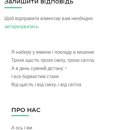
Залишити відповідь
Щоб відправити коментар вам необхідно
авторизуватись
.
Я наберу у жменю і покладу в кишеню
Трохи щастя, трохи сміху, трохи світла.
А в день сумний дістану –
І все барвистим стане
Від щастя, і від сміху, і від світла
ПРО НАС
А ось і ми