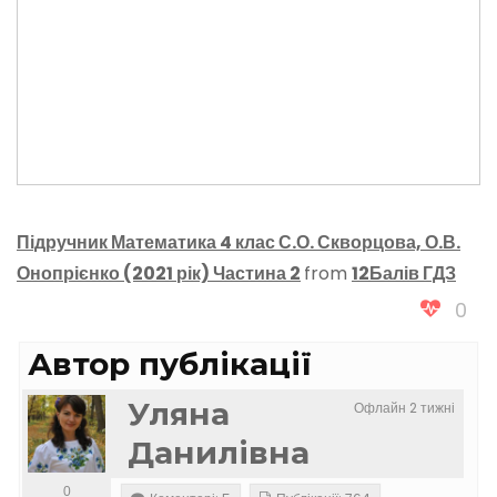
Підручник Математика 4 клас С.О. Скворцова, О.В.
Онопрієнко (2021 рік) Частина 2
from
12Балів ГДЗ
0
Автор публікації
Уляна
Офлайн 2 тижні
Данилівна
0