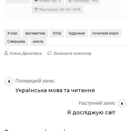
Коментарі: 5
Публікації: 764
Реєстрація: 29-04-2019
4 клас
математика
НУШ
підручник
початкові класи
Скворцова
школа
до
Уляна Данилівна
Залишити коментар
Математика
Навігація
Попередній запис
по
Українська мова та читання
запису
Наступний запис
Я досліджую світ