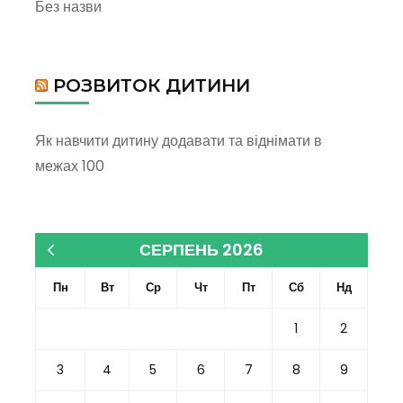
Без назви
РОЗВИТОК ДИТИНИ
Як навчити дитину додавати та віднімати в
межах 100
СЕРПЕНЬ 2026
« Кві
Пн
Вт
Ср
Чт
Пт
Сб
Нд
1
2
3
4
5
6
7
8
9