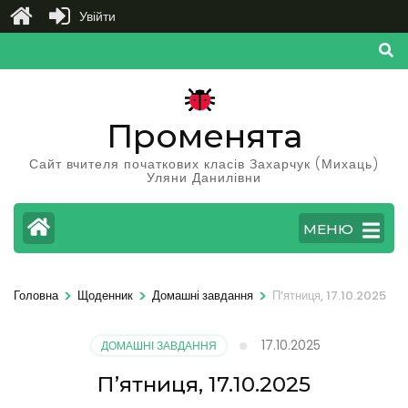
Увійти
Перейти
до
вмісту
(натисніть
Променята
Enter)
Сайт вчителя початкових класів Захарчук (Михаць)
Уляни Данилівни
МЕНЮ
>
>
>
Головна
Щоденник
Домашні завдання
П’ятниця, 17.10.2025
17.10.2025
ДОМАШНІ ЗАВДАННЯ
П’ятниця, 17.10.2025