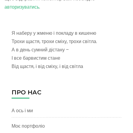
авторизуватись
.
Я наберу у жменю і покладу в кишеню
Трохи щастя, трохи сміху, трохи світла.
А в день сумний дістану –
І все барвистим стане
Від щастя, і від сміху, і від світла
ПРО НАС
А ось і ми
Моє портфоліо