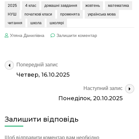
2025
4 клас
домашні завдання
жовтень
математика
НУШ
початкові класи
променята
українська мова
читання
школа
школярі
до
Уляна Данилівна
Залишити коментар
П’ятниця,
17.10.2025
Навігація
Попередній запис
по
Четвер, 16.10.2025
запису
Наступний запис
Понеділок, 20.10.2025
Залишити відповідь
Щоб відправити коментар вам необхідно