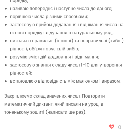
порядку;
називаю попереднє і наступне числа до даного;
порівнюю числа різними способами;
застосовую прийом додавання і віднімання числа на
основі порядку слідування в натуральному ряді;
визначаю правильні (істинні) та неправильні (хибні)
рівності, обґрунтовує свій вибір;
розумію зміст дій додавання і віднімання;
застосовую знання складу чисел 1–10 для утворення
рівностей;
встановлюю відповідність між малюнком і виразом.
Закріплюємо склад вивчених чисел. Повторити
математичний диктант, який писали на уроці в
тоненькому зошиті (написати ще раз).
0