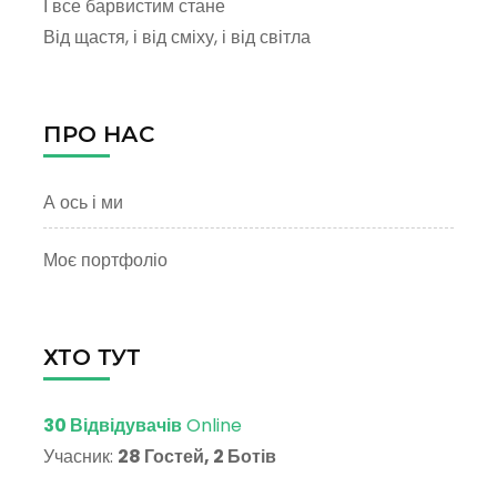
І все барвистим стане
Від щастя, і від сміху, і від світла
ПРО НАС
А ось і ми
Моє портфоліо
ХТО ТУТ
30 Відвідувачів
Online
Учасник:
28 Гостей, 2 Ботів