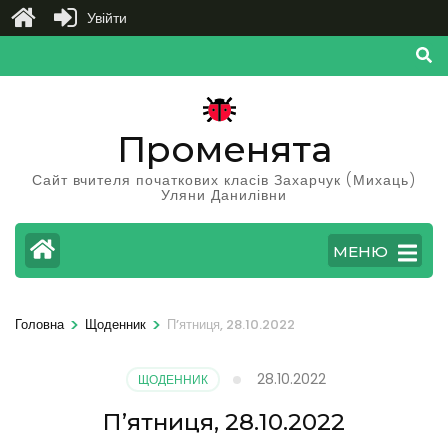
Увійти
Перейти
до
вмісту
(натисніть
Променята
Enter)
Сайт вчителя початкових класів Захарчук (Михаць)
Уляни Данилівни
МЕНЮ
>
>
Головна
Щоденник
П’ятниця, 28.10.2022
28.10.2022
ЩОДЕННИК
П’ятниця, 28.10.2022