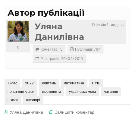
Автор публікації
Уляна
Офлайн 1 тиждень
Данилівна
0
Коментарі: 5
Публікації: 764
Реєстрація: 29-04-2019
1 клас
2022
жовтень
математика
НУШ
початкові класи
променята
українська мова
читання
школа
школярі
до
Уляна Данилівна
Залишити коментар
П’ятниця,
28.10.2022