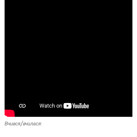
Вчився/вчилася
: