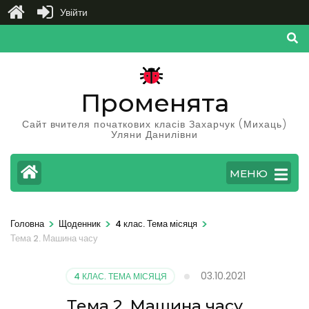
Увійти
Перейти
до
вмісту
(натисніть
Променята
Enter)
Сайт вчителя початкових класів Захарчук (Михаць)
Уляни Данилівни
МЕНЮ
>
>
>
Головна
Щоденник
4 клас. Тема місяця
Тема 2. Машина часу
03.10.2021
4 КЛАС. ТЕМА МІСЯЦЯ
Тема 2. Машина часу