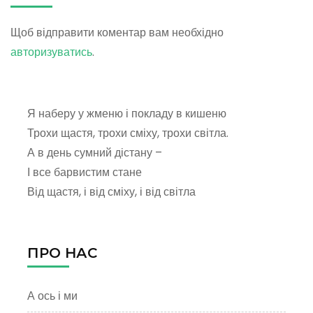
Щоб відправити коментар вам необхідно
авторизуватись
.
Я наберу у жменю і покладу в кишеню
Трохи щастя, трохи сміху, трохи світла.
А в день сумний дістану –
І все барвистим стане
Від щастя, і від сміху, і від світла
ПРО НАС
А ось і ми