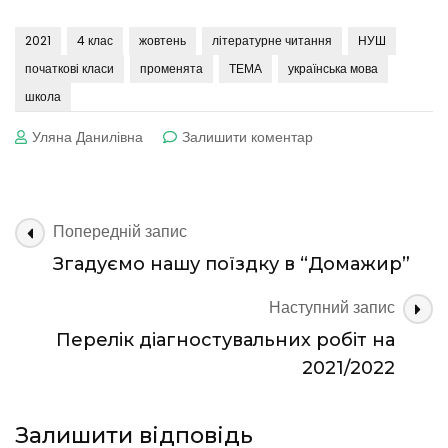
2021
4 клас
жовтень
літературне читання
НУШ
початкові класи
променята
ТЕМА
українська мова
школа
до
Уляна Данилівна
Залишити коментар
Тема
2.
Машина
часу
Навігація
Попередній запис
по
Згадуємо нашу поїздку в “Домажир”
запису
Наступний запис
Перелік діагностувальних робіт на
2021/2022
Залишити відповідь