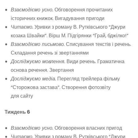
Взаємодіємо усно.
Обговорення прочитаних
історичних книжок. Вигадування пригоди
Читаємо.
Уривки з роману В. Рутківського “Джури
козака Швайки”. Вірш М. Підгірянки “Грай, бджілко!”
Взаємодіємо письмово.
Списування текстів і речень.
Складання речень зі звертаннями
Досліджуємо мовлення.
Види речень. Граматична
основа речення. Звертання
Досліджуємо медіа.
Перегляд трейлера фільму
“Сторожова застава”. Створення фотозвіту
для сайту
Тиждень 6
Взаємодіємо усно.
Обговорення власних пригод
Читаємо.
Уривки з роману В. Рутківського “Джури