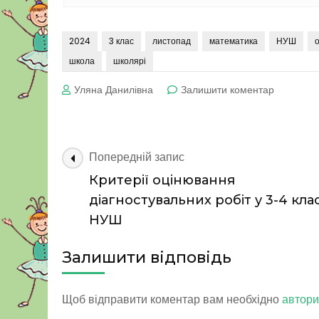
2024
3 клас
листопад
математика
НУШ
о
школа
школярі
до
Уляна Данилівна
Залишити коментар
Тиждень 1
у природі
Навігація
Попередній запис
по
Критерії оцінювання
запису
діагностувальних робіт у 3-4 кла
НУШ
Залишити відповідь
Щоб відправити коментар вам необхідно
автори