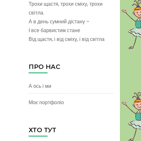
Трохи щастя, трохи сміху, трохи
світла.
А в день сумний дістану –
І все барвистим стане
Від щастя, і від сміху, і від світла
ПРО НАС
А ось і ми
Моє портфоліо
ХТО ТУТ