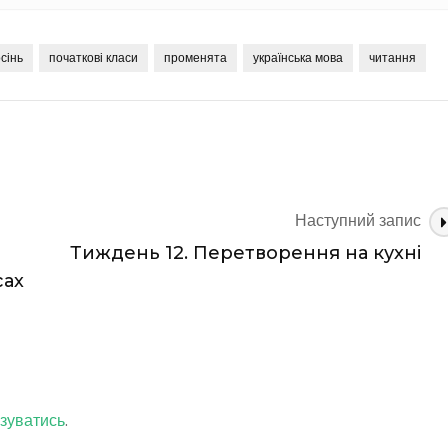
сінь
початкові класи
променята
українська мова
читання
1. Перетворення
Наступний запис
Тиждень 12. Перетворення на кухні
сах
зуватись
.