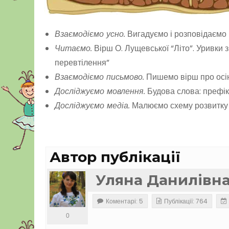
Взаємодіємо усно.
Вигадуємо і розповідаємо
Читаємо.
Вірш О. Лущевської “Літо”. Уривки з
перевтілення”
Взаємодіємо письмово.
Пишемо вірш про осі
Досліджуємо мовлення.
Будова слова: префі
Досліджуємо медіа.
Малюємо схему розвитку
Автор публікації
Уляна Данилівн
Коментарі: 5
Публікації: 764
0