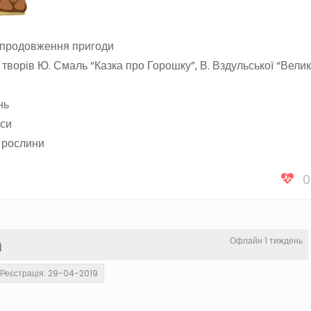
 продовження пригоди
 творів Ю. Смаль “Казка про Горошку”, В. Вздульської “Вели
нь
кси
 рослини
0
а
Офлайн 1 тиждень
Реєстрація: 29-04-2019