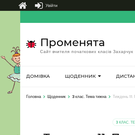
Увійти
Перейти
до
вмісту
Променята
(натисніть
Enter)
Сайт вчителя початкових класів Захарчук
ДОМІВКА
ЩОДЕННИК
ДИСТА
>
>
>
Головна
Щоденник
3 клас. Тема тижна
Тиждень 11.
3 КЛАС. 