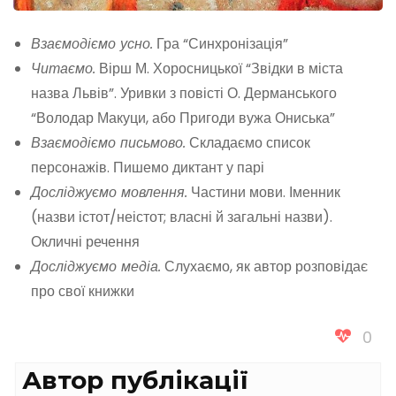
Взаємодіємо усно.
Гра “Синхронізація”
Читаємо.
Вірш М. Хоросницької “Звідки в міста
назва Львів”. Уривки з повісті О. Дерманського
“Володар Макуци, або Пригоди вужа Ониська”
Взаємодіємо письмово.
Складаємо список
персонажів. Пишемо диктант у парі
Досліджуємо мовлення.
Частини мови. Іменник
(назви істот/неістот; власні й загальні назви).
Окличні речення
Досліджуємо медіа.
Слухаємо, як автор розповідає
про свої книжки
0
Автор публікації