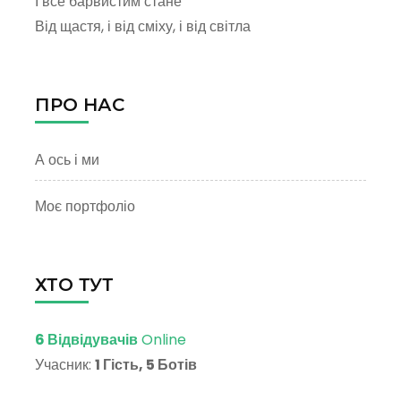
І все барвистим стане
Від щастя, і від сміху, і від світла
ПРО НАС
А ось і ми
Моє портфоліо
ХТО ТУТ
6 Відвідувачів
Online
Учасник:
1 Гість, 5 Ботів