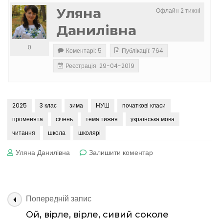
Уляна
Офлайн 2 тижні
Данилівна
0
Коментарі: 5
Публікації: 764
Реєстрація: 29-04-2019
2025
3 клас
зима
НУШ
початкові класи
променята
січень
тема тижня
українська мова
читання
школа
школярі
до
Уляна Данилівна
Залишити коментар
Тиждень 17. Відкрив
невідоме!
Навігація
Попередній запис
по
Ой, вірле, вірле, сивий соколе