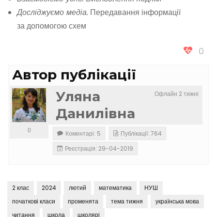
Досліджуємо медіа.
Передавання інформації
за допомогою схем
0
Автор публікації
Уляна
Офлайн 2 тижні
Данилівна
0
Коментарі: 5
Публікації: 764
Реєстрація: 29-04-2019
2 клас
2024
лютий
математика
НУШ
початкові класи
променята
тема тижня
українська мова
читання
школа
школярі