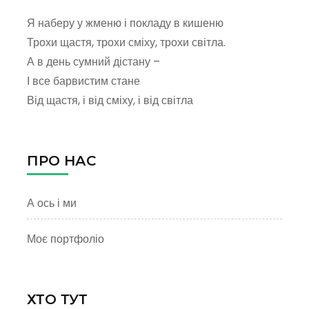
Я наберу у жменю і покладу в кишеню
Трохи щастя, трохи сміху, трохи світла.
А в день сумний дістану –
І все барвистим стане
Від щастя, і від сміху, і від світла
ПРО НАС
А ось і ми
Моє портфоліо
ХТО ТУТ