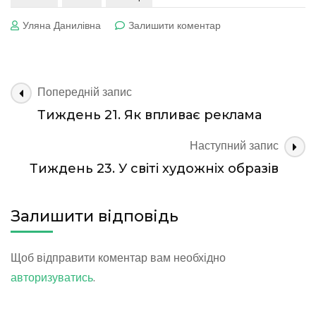
до
Уляна Данилівна
Залишити коментар
Тиждень
22. Бажання
та дії
Навігація
Попередній запис
по
Тиждень 21. Як впливає реклама
запису
Наступний запис
Тиждень 23. У світі художніх образів
Залишити відповідь
Щоб відправити коментар вам необхідно
авторизуватись
.