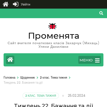
Увійти
Перейти
до
вмісту
(натисніть
Променята
Enter)
Сайт вчителя початкових класів Захарчук (Михаць)
Уляни Данилівни
МЕНЮ
>
>
>
Головна
Щоденник
2 клас. Тема тижня
Тиждень 22. Бажання та дії
25.02.2024
2 КЛАС. ТЕМА ТИЖНЯ
Тиждень 22. Бажання та дії