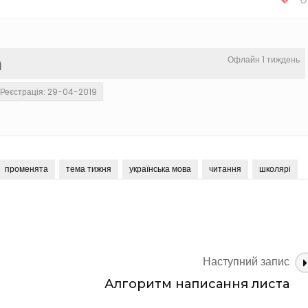
а
Офлайн 1 тиждень
Реєстрація: 29-04-2019
променята
тема тижня
українська мова
читання
школярі
ь
Наступний запис
Алгоритм написання листа