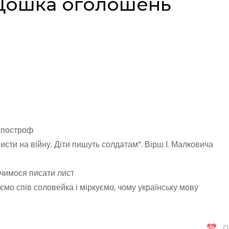
 Дошка оголошень
построф
исти на війну. Діти пишуть солдатам”. Вірш І. Малковича
чимося писати лист
мо спів соловейка і міркуємо, чому українську мову
0