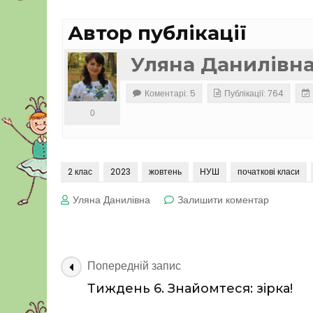
Автор публікації
Уляна Данилівн
Коментарі: 5
Публікації: 764
0
2 клас
2023
жовтень
НУШ
початкові класи
до
Уляна Данилівна
Залишити коментар
Тиждень
7. Дошка
оголошен
Навігація
Попередній запис
по
Тиждень 6. Знайомтеся: зірка!
запису