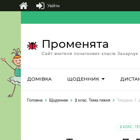
Увійти
Перейти
до
вмісту
Променята
(натисніть
Enter)
Сайт вчителя початкових класів Захарчук
ДОМІВКА
ЩОДЕННИК
ДИСТА
>
>
>
Головна
Щоденник
2 клас. Тема тижня
Тиждень 7.
2 КЛАС. Т