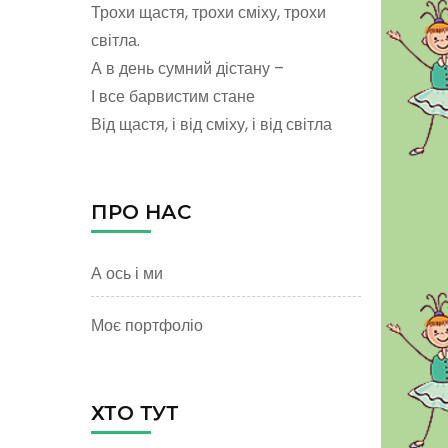
Трохи щастя, трохи сміху, трохи
світла.
А в день сумний дістану –
І все барвистим стане
Від щастя, і від сміху, і від світла
ПРО НАС
А ось і ми
Моє портфоліо
ХТО ТУТ