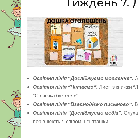
Тиждень 7.
Освітня лінія “Досліджуємо мовлення”.
А
Освітня лінія “Читаємо”.
Лист із книжки “Л
“Свічечка букви «Ї»”
Освітня лінія “Взаємодіємо письмово”.
В
Освітня лінія “Досліджуємо медіа”.
Слухає
порівнюють зі співом цієї пташки