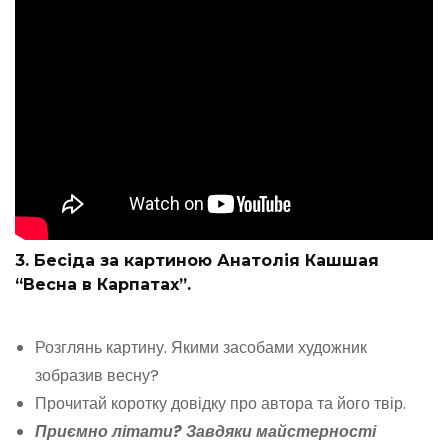
3. Бесіда за картиною Анатолія Кашшая
“Весна в Карпатах”.
Розглянь картину. Якими засобами художник
зобразив весну?
Прочитай коротку довідку про автора та його твір.
Приємно літати? Завдяки майстерності