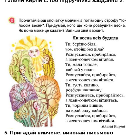
Галини Кирпи с. 100 підручника завдання 2.
5. Пригадай вивчене, виконай письмово