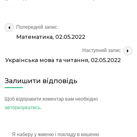
Українська
мова
та
читання,
Навігація
Попередній запис
02.05.2022
по
Математика, 02.05.2022
запису
Наступний запис
Українська мова та читання, 02.05.2022
Залишити відповідь
Щоб відправити коментар вам необхідно
авторизуватись
.
Я наберу у жменю і покладу в кишеню