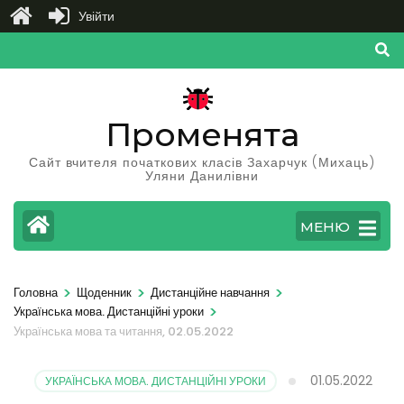
Увійти
Перейти
до
вмісту
(натисніть
Променята
Enter)
Сайт вчителя початкових класів Захарчук (Михаць)
Уляни Данилівни
МЕНЮ
>
>
>
Головна
Щоденник
Дистанційне навчання
>
Українська мова. Дистанційні уроки
Українська мова та читання, 02.05.2022
01.05.2022
УКРАЇНСЬКА МОВА. ДИСТАНЦІЙНІ УРОКИ