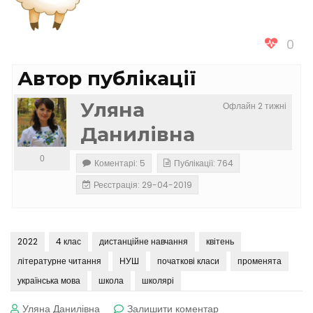
0
Автор публікації
Уляна
Офлайн 2 тижні
Данилівна
0
Коментарі: 5
Публікації: 764
Реєстрація: 29-04-2019
2022
4 клас
дистанційне навчання
квітень
літературне читання
НУШ
початкові класи
променята
українська мова
школа
школярі
до
Уляна Данилівна
Залишити коментар