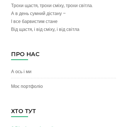
Трохи щастя, трохи сміху, трохи світла.
А в день сумний дістану –
І все барвистим стане
Від щастя, і від сміху, і від світла
ПРО НАС
А ось і ми
Моє портфоліо
ХТО ТУТ