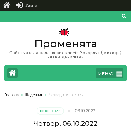
Увійти
Перейти
до
вмісту
(натисніть
Променята
Enter)
Сайт вчителя початкових класів Захарчук (Михаць)
Уляни Данилівни
МЕНЮ
>
>
Головна
Щоденник
Четвер, 06.10.2022
06.10.2022
ЩОДЕННИК
Четвер, 06.10.2022