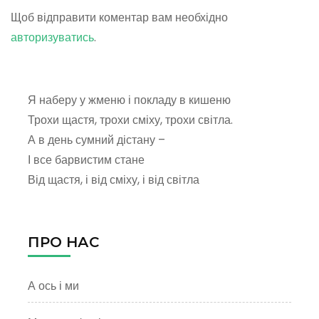
Щоб відправити коментар вам необхідно
авторизуватись
.
Я наберу у жменю і покладу в кишеню
Трохи щастя, трохи сміху, трохи світла.
А в день сумний дістану –
І все барвистим стане
Від щастя, і від сміху, і від світла
ПРО НАС
А ось і ми