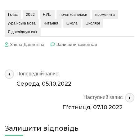
1 клас
2022
НУШ
початкові класи
променята
українська мова
читання
школа
школярі
Я досліджую світ
до
Уляна Данилівна
Залишити коментар
Четвер,
06.10.2022
Навігація
Попередній запис
по
Середа, 05.10.2022
запису
Наступний запис
П’ятниця, 07.10.2022
Залишити відповідь