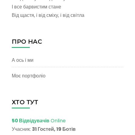
І все барвистим стане
Від щастя, і від сміху, і від світла
ПРО НАС
А ось і ми
Моє портфоліо
ХТО ТУТ
50 Відвідувачів
Online
Учасник:
31 Гостей, 19 Ботів