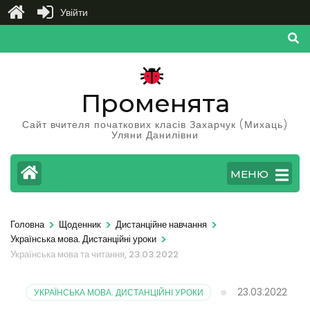
Увійти
Перейти
до
вмісту
(натисніть
Променята
Enter)
Сайт вчителя початкових класів Захарчук (Михаць)
Уляни Данилівни
МЕНЮ
>
>
>
Головна
Щоденник
Дистанційне навчання
>
Українська мова. Дистанційні уроки
Українська мова та читання, 23.03.2022
23.03.2022
УКРАЇНСЬКА МОВА. ДИСТАНЦІЙНІ УРОКИ