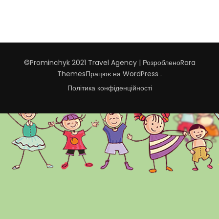
©Prominchyk 2021
Travel Agency | Розроблено
Rara
Themes
Працює на
WordPress
.
Політика конфіденційності