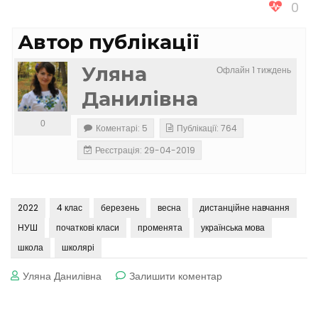
0
Автор публікації
Уляна
Офлайн 1 тиждень
Данилівна
0
Коментарі: 5
Публікації: 764
Реєстрація: 29-04-2019
2022
4 клас
березень
весна
дистанційне навчання
НУШ
початкові класи
променята
українська мова
школа
школярі
до
Уляна Данилівна
Залишити коментар
Українська
мова