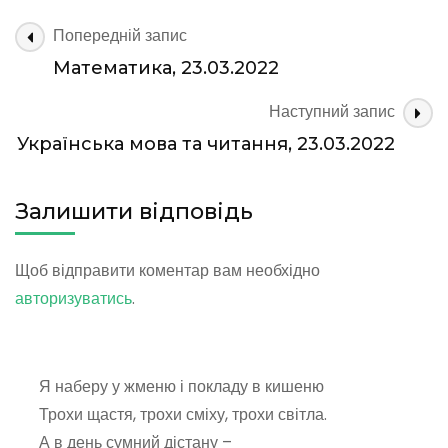
та
читання,
Навігація
Попередній запис
23.03.2022
по
Математика, 23.03.2022
запису
Наступний запис
Українська мова та читання, 23.03.2022
Залишити відповідь
Щоб відправити коментар вам необхідно
авторизуватись
.
Я наберу у жменю і покладу в кишеню
Трохи щастя, трохи сміху, трохи світла.
А в день сумний дістану –