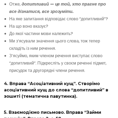
Отже,
допитливий — це той, хто прагне про
все дізнатися, все зрозуміти.
На яке запитання відповідає слово “допитливий”?
На що воно вказує?
До якої частини мови належить?
Ми з’ясували значення цього слова, тож тепер
складіть із ним речення.
З’ясуймо, яким членом речення виступає слово
“допитливий”. Підкресліть у своєм реченні підмет,
присудок та другорядні члени речення.
4. Вправа “Асоціативний кущ”. Створімо
асоціативний кущ до слова “допитливий” в
зошиті (тематична павутинка).
5. Взаємодіємо письмово. Вправа “Займи