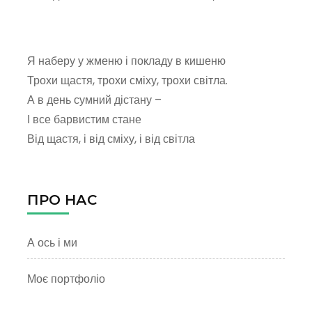
Українська
мова
та
читання
Я наберу у жменю і покладу в кишеню
Трохи щастя, трохи сміху, трохи світла.
А в день сумний дістану –
І все барвистим стане
Від щастя, і від сміху, і від світла
ПРО НАС
А ось і ми
Моє портфоліо