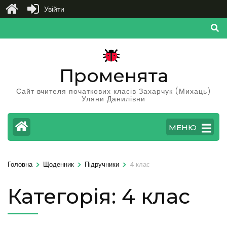
Увійти
Перейти
до
вмісту
(натисніть
Променята
Enter)
Сайт вчителя початкових класів Захарчук (Михаць)
Уляни Данилівни
МЕНЮ
>
>
>
Головна
Щоденник
Підручники
4 клас
Категорія:
4 клас