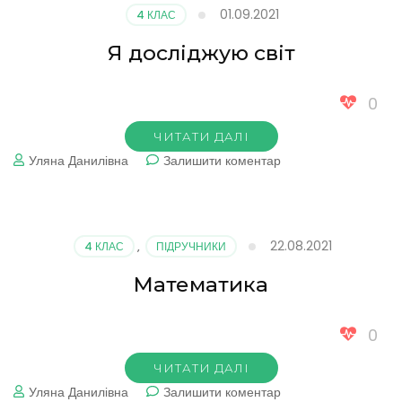
01.09.2021
4 КЛАС
Я досліджую світ
0
ЧИТАТИ ДАЛІ
до
Уляна Данилівна
Залишити коментар
Я
досліджую
світ
22.08.2021
4 КЛАС
,
ПІДРУЧНИКИ
Математика
0
ЧИТАТИ ДАЛІ
до
Уляна Данилівна
Залишити коментар