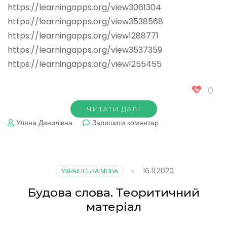
https://learningapps.org/view3061304
https://learningapps.org/view3538568
https://learningapps.org/view1288771
https://learningapps.org/view3537359
https://learningapps.org/view1255455
0
ЧИТАТИ ДАЛІ
до
Уляна Данилівна
Залишити коментар
Будова
слова.
Тренажери
16.11.2020
УКРАЇНСЬКА МОВА
Будова слова. Теоритичний
матеріал