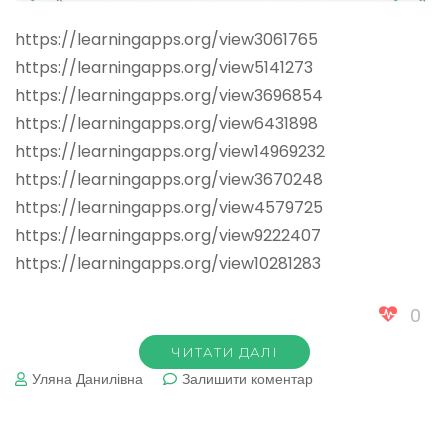
https://learningapps.org/view3061765
https://learningapps.org/view5141273
https://learningapps.org/view3696854
https://learningapps.org/view6431898
https://learningapps.org/view14969232
https://learningapps.org/view3670248
https://learningapps.org/view4579725
https://learningapps.org/view9222407
https://learningapps.org/view10281283
0
ЧИТАТИ ДАЛІ
до
Уляна Данилівна
Залишити коментар
Правопис
префіксів.
Тренажери