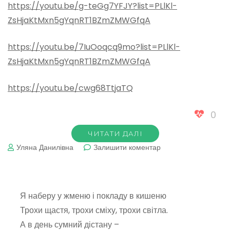
https://youtu.be/g-teGg7YFJY?list=PLlKl-
ZsHjaKtMxn5gYqnRT1BZmZMWGfqA
https://youtu.be/7IuOoqcq9mo?list=PLlKl-
ZsHjaKtMxn5gYqnRT1BZmZMWGfqA
https://youtu.be/cwg68TtjaTQ
0
ЧИТАТИ ДАЛІ
до
Уляна Данилівна
Залишити коментар
Будова
слова.
Теоритичний
матеріал
Я наберу у жменю і покладу в кишеню
Трохи щастя, трохи сміху, трохи світла.
А в день сумний дістану –