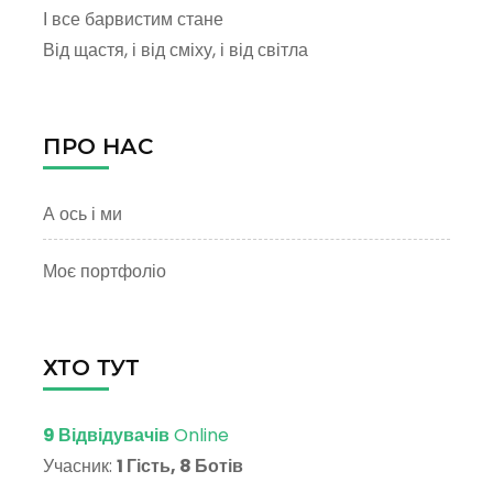
І все барвистим стане
Від щастя, і від сміху, і від світла
ПРО НАС
А ось і ми
Моє портфоліо
ХТО ТУТ
9 Відвідувачів
Online
Учасник:
1 Гість, 8 Ботів