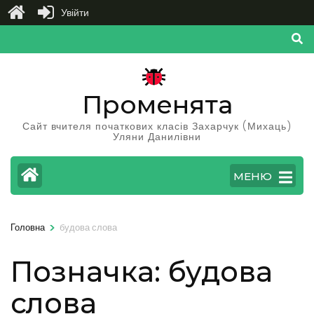
Увійти
Перейти
до
вмісту
(натисніть
Променята
Enter)
Сайт вчителя початкових класів Захарчук (Михаць)
Уляни Данилівни
МЕНЮ
>
Головна
будова слова
Позначка:
будова
слова