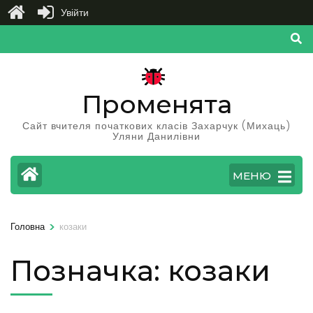
Увійти
Перейти
до
вмісту
(натисніть
Променята
Enter)
Сайт вчителя початкових класів Захарчук (Михаць)
Уляни Данилівни
МЕНЮ
>
Головна
козаки
Позначка:
козаки