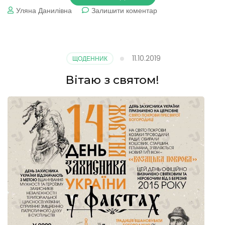
до
Уляна Данилівна
Залишити коментар
Тиждень
10.
Козацька
казка
11.10.2019
ЩОДЕННИК
Вітаю з святом!