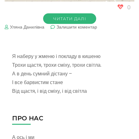
0
ЧИТАТИ ДАЛІ
до
Уляна Данилівна
Залишити коментар
Вітаю
з
святом!
Я наберу у жменю і покладу в кишеню
Трохи щастя, трохи сміху, трохи світла.
А в день сумний дістану –
І все барвистим стане
Від щастя, і від сміху, і від світла
ПРО НАС
А ось і ми