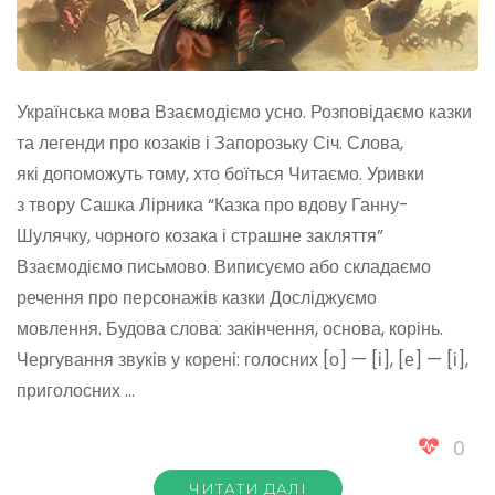
Українська мова Взаємодіємо усно. Розповідаємо казки
та легенди про козаків і Запорозьку Січ. Слова,
які допоможуть тому, хто боїться Читаємо. Уривки
з твору Сашка Лірника “Казка про вдову Ганну-
Шулячку, чорного козака і страшне закляття”
Взаємодіємо письмово. Виписуємо або складаємо
речення про персонажів казки Досліджуємо
мовлення. Будова слова: закінчення, основа, корінь.
Чергування звуків у корені: голосних [о] — [і], [е] — [і],
приголосних …
0
ЧИТАТИ ДАЛІ