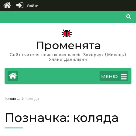
Увійти
Перейти
до
вмісту
(натисніть
Променята
Enter)
Сайт вчителя початкових класів Захарчук (Михаць)
Уляни Данилівни
МЕНЮ
>
Головна
коляда
Позначка:
коляда