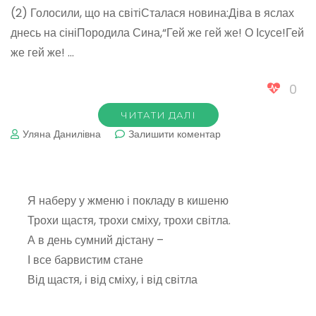
(2) Голосили, що на світіСталася новина:Діва в яслах
днесь на сініПородила Сина,“Гей же гей же! О Ісусе!Гей
же гей же! …
0
ЧИТАТИ ДАЛІ
до
Уляна Данилівна
Залишити коментар
Прилетіли
ангелята
(колядка)
Я наберу у жменю і покладу в кишеню
Трохи щастя, трохи сміху, трохи світла.
А в день сумний дістану –
І все барвистим стане
Від щастя, і від сміху, і від світла