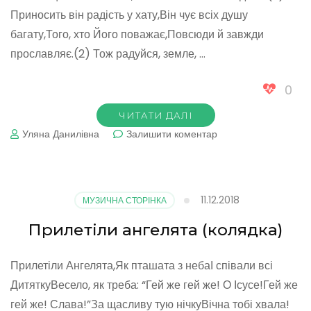
Приносить він радість у хату,Він чує всіх душу
багату,Того, хто Його поважає,Повсюди й завжди
прославляє.(2) Тож радуйся, земле, …
0
ЧИТАТИ ДАЛІ
до
Уляна Данилівна
Залишити коментар
Коляда.
Дві
тисячі
років
11.12.2018
МУЗИЧНА СТОРІНКА
тому
Прилетіли ангелята (колядка)
Прилетіли Ангелята,Як пташата з небаІ співали всі
ДитяткуВесело, як треба: “Гей же гей же! О Ісусе!Гей же
гей же! Слава!”За щасливу тую нічкуВічна тобі хвала!