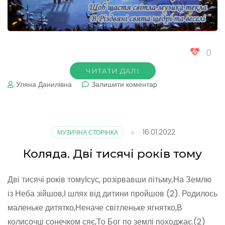
0
ЧИТАТИ ДАЛІ
до
Уляна Данилівна
Залишити коментар
У
темноті
над
містом
16.01.2022
МУЗИЧНА СТОРІНКА
Коляда. Дві тисячі років тому
Дві тисячі років томуІсус, розірвавши пітьму,На Землю
із Неба зійшов,І шлях від дитини пройшов (2). Родилось
маленьке дитятко,Неначе світленьке ягнятко,В
колисочці сонечком сяє,То Бог по землі походжає.(2)