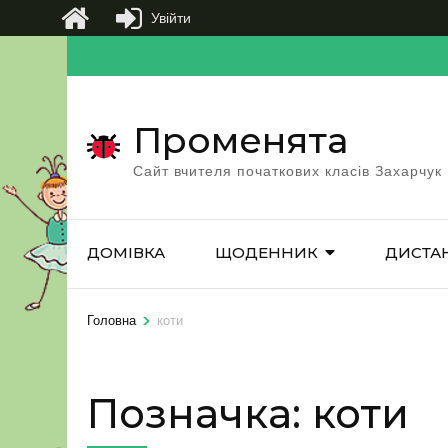
Увійти
Перейти
до
вмісту
Променята
(натисніть
Enter)
Сайт вчителя початкових класів Захарчук
ДОМІВКА
ЩОДЕННИК
ДИСТА
>
Головна
коти
Позначка:
коти