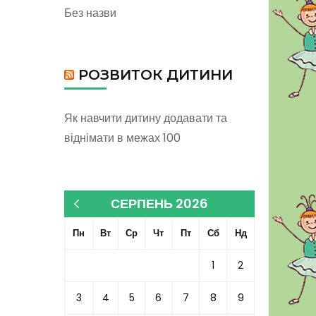
Без назви
РОЗВИТОК ДИТИНИ
Як навчити дитину додавати та
віднімати в межах 100
СЕРПЕНЬ 2026
« Кві
Пн
Вт
Ср
Чт
Пт
Сб
Нд
1
2
3
4
5
6
7
8
9