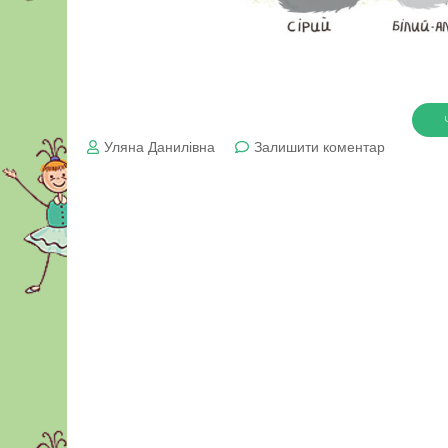
до
Уляна Данилівна
Залишити коментар
Чому
коти
муркочут