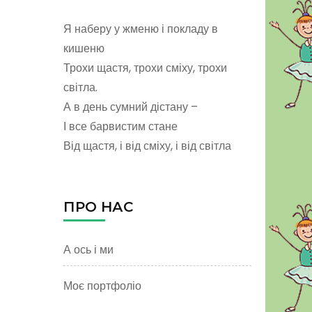
Я наберу у жменю і покладу в
кишеню
Трохи щастя, трохи сміху, трохи
світла.
А в день сумний дістану –
І все барвистим стане
Від щастя, і від сміху, і від світла
ПРО НАС
А ось і ми
Моє портфоліо