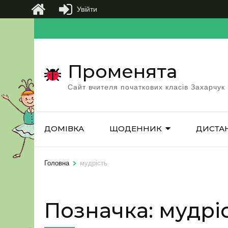
Увійти
Перейти
до
вмісту
Променята
(натисніть
Enter)
Сайт вчителя початкових класів Захарчук
ДОМІВКА
ЩОДЕННИК
ДИСТА
>
Головна
мудрість
Позначка:
мудрі