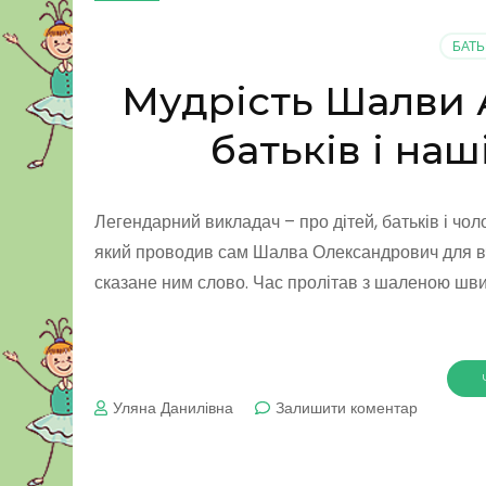
БАТЬ
Мудрість Шалви А
батьків і на
Легендарний викладач – про дітей, батьків і чол
який проводив сам Шалва Олександрович для вчит
сказане ним слово. Час пролітав з шаленою швид
до
Уляна Данилівна
Залишити коментар
Мудрість
Шалви
Амонашві