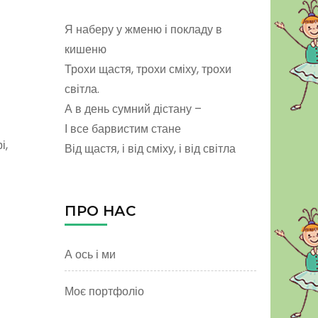
Я наберу у жменю і покладу в
кишеню
Трохи щастя, трохи сміху, трохи
світла.
А в день сумний дістану –
І все барвистим стане
і,
Від щастя, і від сміху, і від світла
ПРО НАС
А ось і ми
Моє портфоліо