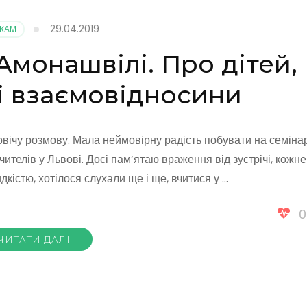
29.04.2019
КАМ
монашвілі. Про дітей,
ші взаємовідносини
овічу розмову. Мала неймовірну радість побувати на семінар
елів у Львові. Досі пам’ятаю враження від зустрічі, кожне
кістю, хотілося слухали ще і ще, вчитися у …
0
ЧИТАТИ ДАЛІ
лі.