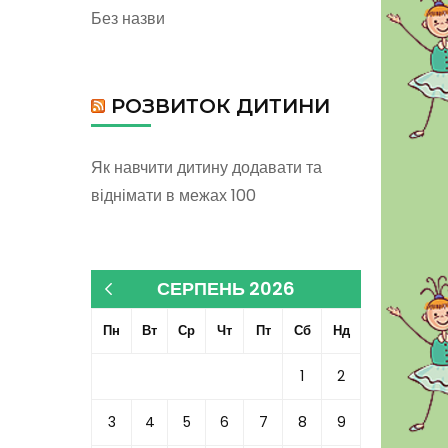
Без назви
РОЗВИТОК ДИТИНИ
Як навчити дитину додавати та
віднімати в межах 100
СЕРПЕНЬ 2026
« Кві
Пн
Вт
Ср
Чт
Пт
Сб
Нд
1
2
3
4
5
6
7
8
9