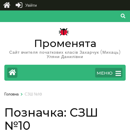
Увійти
Перейти
до
вмісту
(натисніть
Променята
Enter)
Сайт вчителя початкових класів Захарчук (Михаць)
Уляни Данилівни
МЕНЮ
>
Головна
СЗШ №10
Позначка:
СЗШ
№10