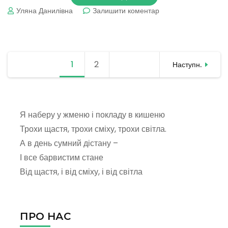
до
Уляна Данилівна
Залишити коментар
Пам’ятай
голомор!
Навігація
1
Сторінка
2
Сторінка
Наступн.
записів
Я наберу у жменю і покладу в кишеню
Трохи щастя, трохи сміху, трохи світла.
А в день сумний дістану –
І все барвистим стане
Від щастя, і від сміху, і від світла
ПРО НАС