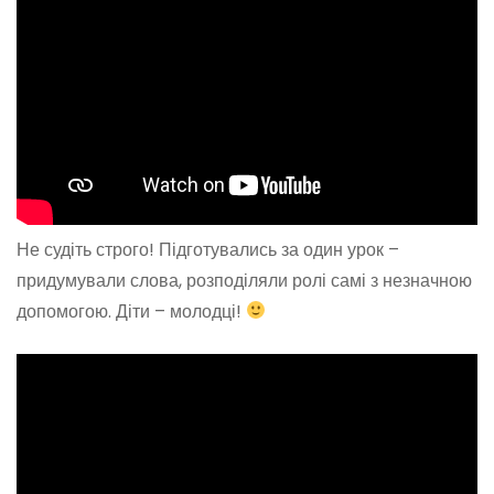
Не судіть строго! Підготувались за один урок –
придумували слова, розподіляли ролі самі з незначною
допомогою. Діти – молодці!