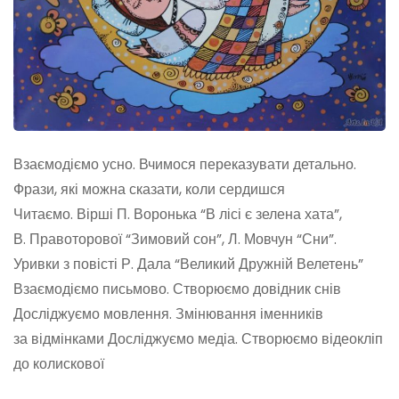
Взаємодіємо усно. Вчимося переказувати детально.
Фрази, які можна сказати, коли сердишся
Читаємо. Вірші П. Воронька “В лісі є зелена хата”,
В. Правоторової “Зимовий сон”, Л. Мовчун “Сни”.
Уривки з повісті Р. Дала “Великий Дружній Велетень”
Взаємодіємо письмово. Створюємо довідник снів
Досліджуємо мовлення. Змінювання іменників
за відмінками Досліджуємо медіа. Створюємо відеокліп
до колискової