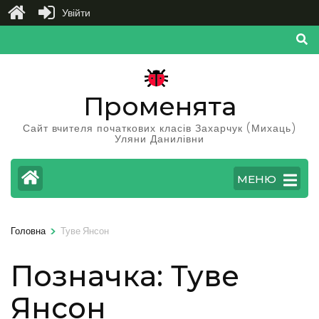
Увійти
Перейти
до
вмісту
(натисніть
Променята
Enter)
Сайт вчителя початкових класів Захарчук (Михаць)
Уляни Данилівни
МЕНЮ
>
Головна
Туве Янсон
Позначка:
Туве
Янсон