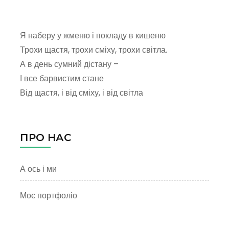
Янсон
Я наберу у жменю і покладу в кишеню
Трохи щастя, трохи сміху, трохи світла.
А в день сумний дістану –
І все барвистим стане
Від щастя, і від сміху, і від світла
ПРО НАС
А ось і ми
Моє портфоліо