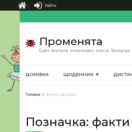
Увійти
Перейти
до
вмісту
Променята
(натисніть
Enter)
Сайт вчителя початкових класів Захарчук
ДОМІВКА
ЩОДЕННИК
ДИСТА
>
Головна
факти і здогадки
Позначка:
факти 