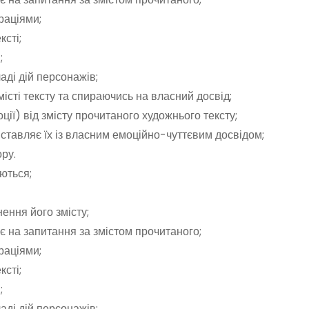
раціями;
ксті;
;
ді дій персонажів;
істі тексту та спираючись на власний досвід;
ції) від змісту прочитаного художнього тексту;
зіставляє їх із власним емоційно-чуттєвим досвідом;
ру.
ються;
нення його змісту;
ає на запитання за змістом прочитаного;
раціями;
ксті;
;
ді дій персонажів;