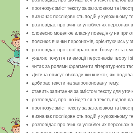
прогнозує зміст тексту за заголовком та ілюст
визначає послідовність подій у художньому те
розповідає про вчинки улюблених персонажів
словесно моделює власну поведінку на прикла
пояснює вчинки персонажів, орієнтуючись у зм
розповідає про свої враження (почуття та емо
уявляє почуття та емоції персонажів твору і 
читає за ролями фрагменти літературного тво
Дитина описує обкладинки книжок, які подоба
добирає тексти на запропоновану тему;
ставить запитання за змістом тексту для уточ
розповідає, про що йдеться в тексті, відповід
прогнозує зміст тексту за заголовком та ілюст
визначає послідовність подій у художньому те
розповідає про вчинки улюблених персонажів
словесно моделює власну поведінку на прикла