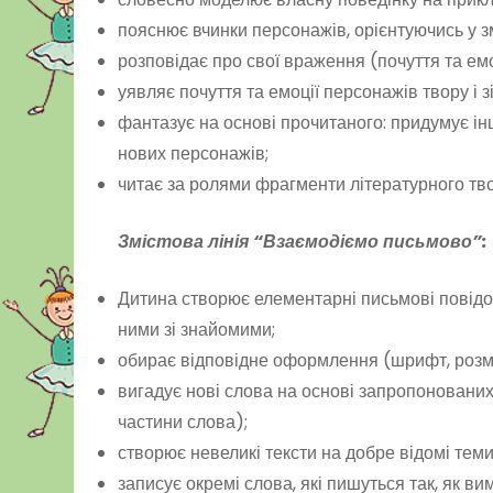
пояснює вчинки персонажів, орієнтуючись у зм
розповідає про свої враження (почуття та емо
уявляє почуття та емоції персонажів твору і 
фантазує на основі прочитаного: придумує інш
нових персонажів;
читає за ролями фрагменти літературного тво
Змістова лінія “Взаємодіємо письмово”:
Дитина створює елементарні письмові повідом
ними зі знайомими;
обирає відповідне оформлення (шрифт, розмір
вигадує нові слова на основі запропонованих 
частини слова);
створює невеликі тексти на добре відомі теми
записує окремі слова, які пишуться так, як 