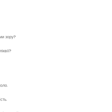
ми зору?
іквії?
оло.
сть.