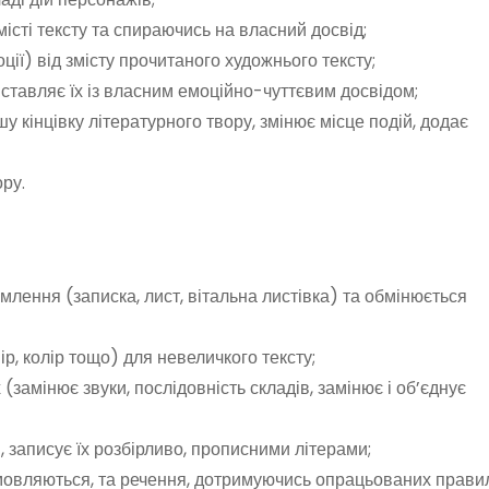
істі тексту та спираючись на власний досвід;
ції) від змісту прочитаного художнього тексту;
зіставляє їх із власним емоційно-чуттєвим досвідом;
у кінцівку літературного твору, змінює місце подій, додає
ру.
лення (записка, лист, вітальна листівка) та обмінюється
, колір тощо) для невеличкого тексту;
(замінює звуки, послідовність складів, замінює і об’єднує
, записує їх розбірливо, прописними літерами;
вимовляються, та речення, дотримуючись опрацьованих прави