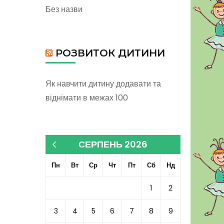
Без назви
РОЗВИТОК ДИТИНИ
Як навчити дитину додавати та
віднімати в межах 100
СЕРПЕНЬ 2026
« Кві
Пн
Вт
Ср
Чт
Пт
Сб
Нд
1
2
3
4
5
6
7
8
9