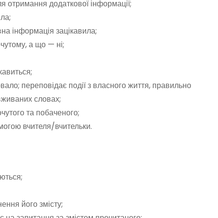
ля отримання додаткової інформації;
ла;
вна інформація зацікавила;
чутому, а що — ні;
кавиться;
ювало; переповідає події з власного життя, правильно
вживаних словах;
очутого та побаченого;
могою вчителя/вчительки.
ються;
нення його змісту;
ає на запитання за змістом прочитаного;