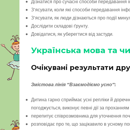
Дізнатися про сучасні способи передавання і
З’ясувати, коли які способи передавання інф
З’ясувати, як люди дізнаються про події мину
Дослідити складові ґрунту.
Довідатися, як уберегтися від застуди.
Українська мова та ч
Очікувані результати дру
Змістова лінія “Взаємодіємо усно”:
Дитина гарно сприймає усні репліки й доречн
погоджується, виконує певні дії за проханням 
перепитує співрозмовника для уточнення почу
розповідає про те, що зацікавило в усному по