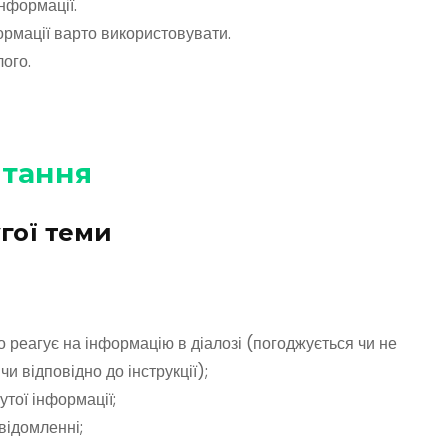
нформації.
ормації варто використовувати.
лого.
итання
гої теми
о реагує на інформацію в діалозі (погоджується чи не
чи відповідно до інструкції);
тої інформації;
відомленні;