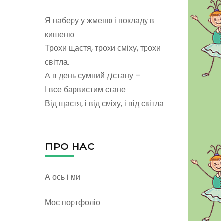
Я наберу у жменю і покладу в
кишеню
Трохи щастя, трохи сміху, трохи
світла.
А в день сумний дістану –
І все барвистим стане
Від щастя, і від сміху, і від світла
ПРО НАС
А ось і ми
Моє портфоліо