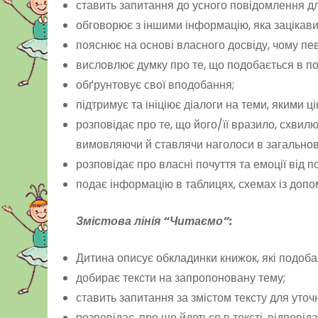
ставить запитання до усного повідомлення д
обговорює з іншими інформацію, яка зацікави
пояснює на основі власного досвіду, чому пе
висловлює думку про те, що подобається в по
обґрунтовує свої вподобання;
підтримує та ініціює діалоги на теми, якими ці
розповідає про те, що його/її вразило, схвил
вимовляючи й ставлячи наголоси в загально
розповідає про власні почуття та емоції від п
подає інформацію в таблицях, схемах із допо
Змістова лінія “Читаємо”:
Дитина описує обкладинки книжок, які подоба
добирає тексти на запропоновану тему;
ставить запитання за змістом тексту для уточ
розповідає, про що йдеться в тексті, відповід