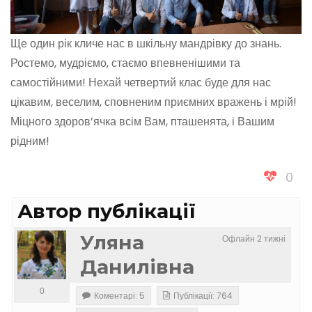
Ще один рік кличе нас в шкільну мандрівку до знань.
Ростемо, мудріємо, стаємо впевненішими та
самостійними! Нехай четвертий клас буде для нас
цікавим, веселим, сповненим приємних вражень і мрій!
Міцного здоров’ячка всім Вам, пташенята, і Вашим
рідним!
0
Автор публікації
Уляна
Офлайн 2 тижні
Данилівна
0
Коментарі: 5
Публікації: 764