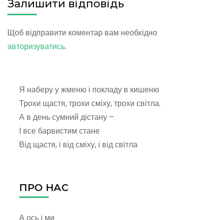
Залишити відповідь
Щоб відправити коментар вам необхідно
авторизуватись
.
Я наберу у жменю і покладу в кишеню
Трохи щастя, трохи сміху, трохи світла.
А в день сумний дістану –
І все барвистим стане
Від щастя, і від сміху, і від світла
ПРО НАС
А ось і ми