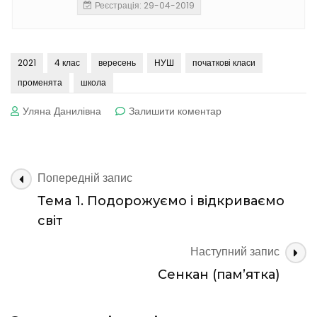
Реєстрація: 29-04-2019
2021
4 клас
вересень
НУШ
початкові класи
променята
школа
до
Уляна Данилівна
Залишити коментар
З
Днем
знань!
Навігація
Попередній запис
по
Тема 1. Подорожуємо і відкриваємо
запису
світ
Наступний запис
Сенкан (пам’ятка)