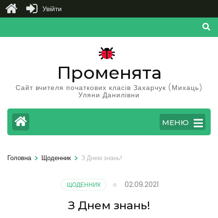
Увійти
Перейти
до
вмісту
(натисніть
Променята
Enter)
Сайт вчителя початкових класів Захарчук (Михаць)
Уляни Данилівни
МЕНЮ
>
>
Головна
Щоденник
З Днем знань!
02.09.2021
ЩОДЕННИК
З Днем знань!