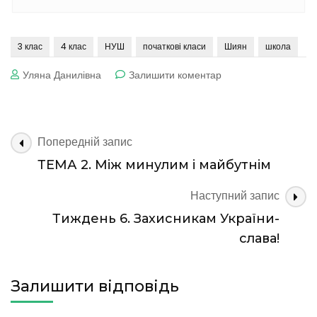
3 клас
4 клас
НУШ
початкові класи
Шиян
школа
до
Уляна Данилівна
Залишити коментар
Типова
освітня
Програма,
розроблена
Навігація
Попередній запис
під
по
керівництвом
ТЕМА 2. Між минулим і майбутнім
запису
Шияна
Р.
Наступний запис
Б.
Тиждень 6. Захисникам України-
3-
4
слава!
клас
Залишити відповідь