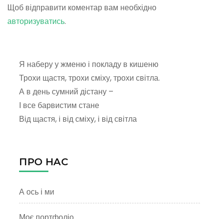
Щоб відправити коментар вам необхідно
авторизуватись
.
Я наберу у жменю і покладу в кишеню
Трохи щастя, трохи сміху, трохи світла.
А в день сумний дістану –
І все барвистим стане
Від щастя, і від сміху, і від світла
ПРО НАС
А ось і ми
Моє портфоліо