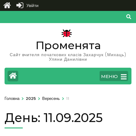
Увійти
Перейти
до
вмісту
(натисніть
Променята
Enter)
Сайт вчителя початкових класів Захарчук (Михаць)
Уляни Данилівни
МЕНЮ
>
>
>
Головна
2025
Вересень
11
День:
11.09.2025