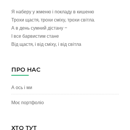
Я наберу у жменю і покладу в кишеню
Трохи щастя, трохи сміху, трохи світла.
А в день сумний дістану –
І все барвистим стане
Від щастя, і від сміху, і від світла
ПРО НАС
А ось і ми
Моє портфоліо
ХТО ТУТ