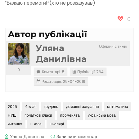
“Бажаю перемоги!”(хто не розказував)
0
Автор публікації
Уляна
Офлайн 2 тижні
Данилівна
0
Коментарі: 5
Публікації: 764
Реєстрація: 29-04-2019
2025
4 клас
грудень
домашні завдання
математика
НУШ
початкові класи
променята
українська мова
читання
школа
школярі
до
Уляна Данилівна
Залишити коментар