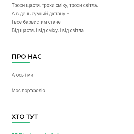
Трохи щастя, трохи сміху, трохи світла.
А в день сумний дістану –
І все барвистим стане
Від щастя, і від сміху, і від світла
ПРО НАС
А ось і ми
Моє портфоліо
ХТО ТУТ