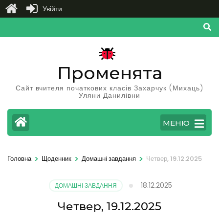
Увійти
Перейти
до
вмісту
(натисніть
Променята
Enter)
Сайт вчителя початкових класів Захарчук (Михаць)
Уляни Данилівни
МЕНЮ
>
>
>
Головна
Щоденник
Домашні завдання
Четвер, 19.12.2025
18.12.2025
ДОМАШНІ ЗАВДАННЯ
Четвер, 19.12.2025